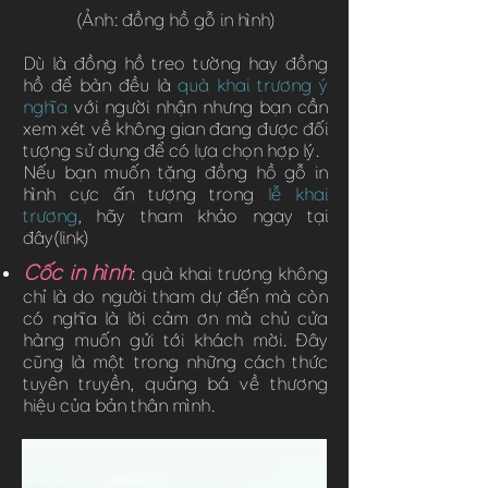
(Ảnh: đồng hồ gỗ in hình)
Dù là đồng hồ treo tường hay đồng
hồ để bàn đều là
quà khai trương ý
nghĩa
với người nhận nhưng bạn cần
xem xét về không gian đang được đối
tượng sử dụng để có lựa chọn hợp lý.
Nếu bạn muốn tặng đồng hồ gỗ in
hình cực ấn tượng trong
lễ khai
trương
, hãy tham khảo ngay tại
đây(link)
Cốc in hình
: quà khai trương không
chỉ là do người tham dự đến mà còn
có nghĩa là lời cảm ơn mà chủ cửa
hàng muốn gửi tới khách mời. Đây
cũng là một trong những cách thức
tuyên truyền, quảng bá về thương
hiệu của bản thân mình.