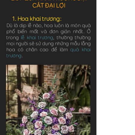
CÁT ĐẠI LỢI
1. Hoa khai trương:
Dù là dịp lễ nào, hoa luôn là món quà
phổ biến mất và đơn giản nhất. Ở
trong
lễ khai trương
, thường thường
mọi người sẽ sử dụng những mẫu lẵng
hoa có chân cao để làm
quà khai
trương
.