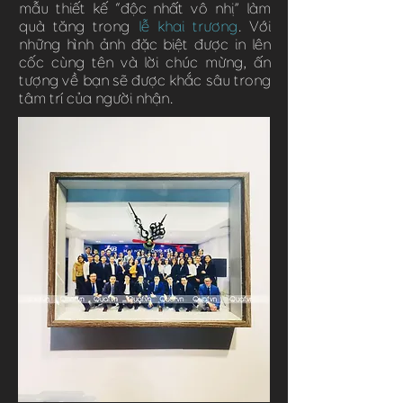
mẫu thiết kế “độc nhất vô nhị” làm
quà tăng trong
lễ khai trương
. Với
những hình ảnh đặc biệt được in lên
cốc cùng tên và lời chúc mừng, ấn
tượng về bạn sẽ được khắc sâu trong
tâm trí của người nhận.