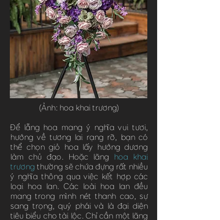
(Ảnh: hoa khai trương)
Để lẵng hoa mang ý nghĩa vui tươi,
hướng về tương lai rạng rỡ, bạn có
thể chọn giỏ hoa lấy hướng dương
làm chủ đạo. Hoặc lãng
hoa khai
trương
thường sẽ chứa đựng rất nhiều
ý nghĩa thông qua việc kết hợp các
loại hoa lan. Các loài hoa lan đều
mang trong mình nét thanh cao, sự
sang trọng, quý phái và là đại diện
tiêu biểu cho tài lộc. Chỉ cần một lãng