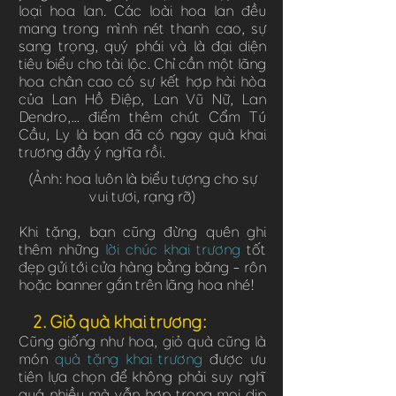
loại hoa lan. Các loài hoa lan đều
mang trong mình nét thanh cao, sự
sang trọng, quý phái và là đại diện
tiêu biểu cho tài lộc. Chỉ cần một lãng
hoa chân cao có sự kết hợp hài hòa
của Lan Hồ Điệp, Lan Vũ Nữ, Lan
Dendro,… điểm thêm chút Cẩm Tú
Cầu, Ly là bạn đã có ngay quà khai
trương đầy ý nghĩa rồi.
(Ảnh: hoa luôn là biểu tượng cho sự
vui tươi, rạng rỡ)
Khi tặng, bạn cũng đừng quên ghi
thêm những
lời chúc khai trương
tốt
đẹp gửi tới cửa hàng bằng băng – rôn
hoặc banner gắn trên lãng hoa nhé!
2. Giỏ quà khai trương:
Cũng giống như hoa, giỏ quà cũng là
món
quà tặng khai trương
được ưu
tiên lựa chọn để không phải suy nghĩ
quá nhiều mà vẫn hợp trong mọi dịp