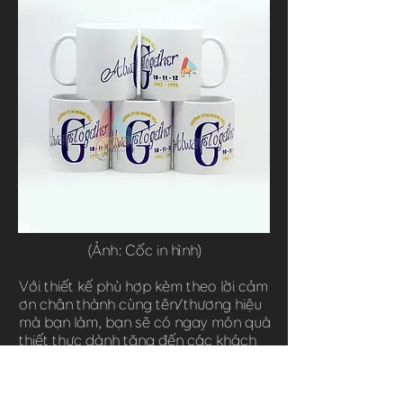
(Ảnh: Cốc in hình)
Với thiết kế phù hợp kèm theo lời cảm
ơn chân thành cùng tên/thương hiệu
mà bạn làm, bạn sẽ có ngay món quà
thiết thực dành tặng đến các khách
mời của mình rồi. Mặc dù không phải
là món quà đáp lễ có giá trị quá cao
nhưng nó sẽ mang lại thiện cảm và