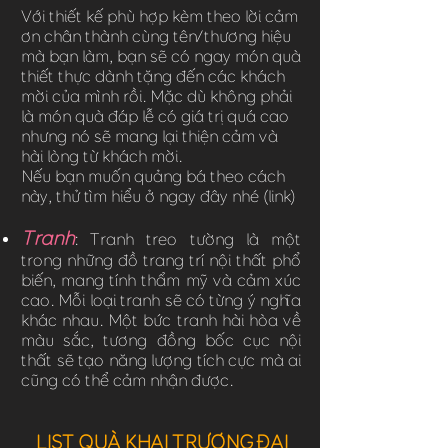
Với thiết kế phù hợp kèm theo lời cảm
ơn chân thành cùng tên/thương hiệu
mà bạn làm, bạn sẽ có ngay món quà
thiết thực dành tặng đến các khách
mời của mình rồi. Mặc dù không phải
là món quà đáp lễ có giá trị quá cao
nhưng nó sẽ mang lại thiện cảm và
hài lòng từ khách mời.
Nếu bạn muốn quảng bá theo cách
này, thử tìm hiểu ở ngay đây nhé (link)
Tranh
: Tranh treo tường là một
trong những đồ trang trí nội thất phổ
biến, mang tính thẩm mỹ và cảm xúc
cao. Mỗi loại tranh sẽ có từng ý nghĩa
khác nhau. Một bức tranh hài hòa về
màu sắc, tương đồng bốc cục nội
thất sẽ tạo năng lượng tích cực mà ai
cũng có thể cảm nhận được.
LIST QUÀ KHAI TRƯƠNG ĐẠI