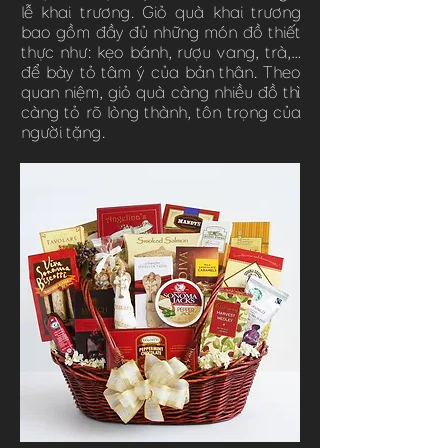
lễ khai trương. Giỏ quà khai trương
bao gồm đầy đủ những món đồ thiết
thực như: kẹo bánh, rượu vang, trà,…
để bày tỏ tâm ý của bản thân. Theo
quan niệm, giỏ quà càng nhiều đồ thì
càng tỏ rõ lòng thành, tôn trọng của
người tặng.