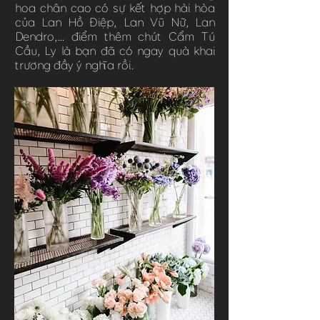
hoa chân cao có sự kết hợp hài hòa
của Lan Hồ Điệp, Lan Vũ Nữ, Lan
Dendro,… điểm thêm chút Cẩm Tú
Cầu, Ly là bạn đã có ngay quà khai
trương đầy ý nghĩa rồi.