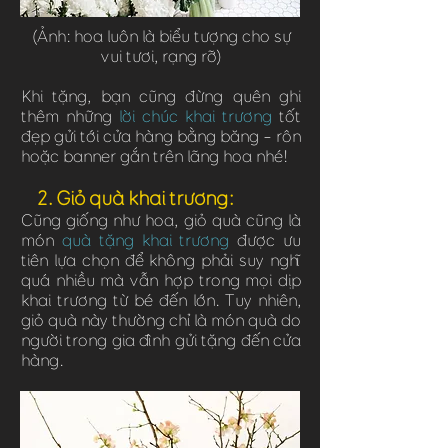
(Ảnh: hoa luôn là biểu tượng cho sự
vui tươi, rạng rỡ)
Khi tặng, bạn cũng đừng quên ghi
thêm những
lời chúc khai trương
tốt
đẹp gửi tới cửa hàng bằng băng – rôn
hoặc banner gắn trên lãng hoa nhé!
2. Giỏ quà khai trương:
Cũng giống như hoa, giỏ quà cũng là
món
quà tặng khai trương
được ưu
tiên lựa chọn để không phải suy nghĩ
quá nhiều mà vẫn hợp trong mọi dịp
khai trương từ bé đến lớn. Tuy nhiên,
giỏ quà này thường chỉ là món quà do
người trong gia đình gửi tặng đến cửa
hàng.