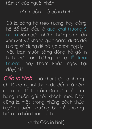
tâm trí của người nhận.
(Ảnh: đồng hồ gỗ in hình)
Dù là đồng hồ treo tường hay đồng
hồ để bàn đều là
quà khai trương ý
nghĩa
với người nhận nhưng bạn cần
xem xét về không gian đang được đối
tượng sử dụng để có lựa chọn hợp lý.
Nếu bạn muốn tặng đồng hồ gỗ in
hình cực ấn tượng trong
lễ khai
trương
, hãy tham khảo ngay tại
đây(link)
Cốc in hình
: quà khai trương không
chỉ là do người tham dự đến mà còn
có nghĩa là lời cảm ơn mà chủ cửa
hàng muốn gửi tới khách mời. Đây
cũng là một trong những cách thức
tuyên truyền, quảng bá về thương
hiệu của bản thân mình.
(Ảnh: Cốc in hình)