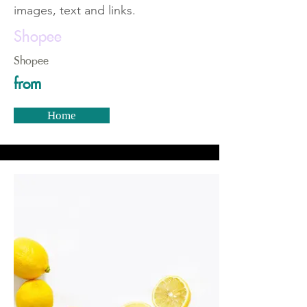
images, text and links.
Shopee
Shopee
from
Home