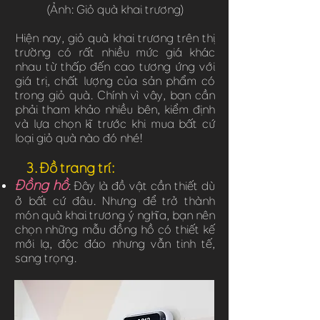
(Ảnh: Giỏ quà khai trương)
Hiện nay, giỏ quà khai trương trên thị
trường có rất nhiều mức giá khác
nhau từ thấp đến cao tương ứng với
giá trị, chất lượng của sản phẩm có
trong giỏ quà. Chính vì vây, bạn cần
phải tham khảo nhiều bên, kiểm định
và lựa chọn kĩ trước khi mua bất cứ
loại giỏ quà nào đó nhé!
3. Đồ trang trí:
Đồng hồ
: Đây là đồ vật cần thiết dù
ở bất cứ đâu. Nhưng để trở thành
món quà khai trương ý nghĩa, bạn nên
chọn những mẫu đồng hồ có thiết kế
mới lạ, độc đáo nhưng vẫn tinh tế,
sang trọng.