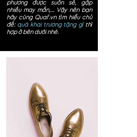
phương được suôn sẻ, gặp
nhiều may mắn,… Vậy nên bạn
hãy cùng Quaf.vn tìm hiểu chủ
đề:
quà khai trương tặng gì
thì
hợp ở bên dưới nhé.