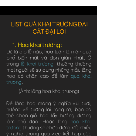
LIST QUÀ KHAI TRƯƠNG ĐẠI
CÁT ĐẠI LỢI
1. Hoa khai trương:
Dù là dịp lễ nào, hoa luôn là món quà
phổ biến mất và đơn giản nhất. Ở
trong
lễ khai trương
, thường thường
mọi người sẽ sử dụng những mẫu lẵng
hoa có chân cao để làm
quà khai
trương
.
(Ảnh: lãng hoa khai trương)
Để lẵng hoa mang ý nghĩa vui tươi,
hướng về tương lai rạng rỡ, bạn có
thể chọn giỏ hoa lấy hướng dương
làm chủ đạo. Hoặc lãng
hoa khai
trương
thường sẽ chứa đựng rất nhiều
ý nghĩa thông qua việc kết hợp các