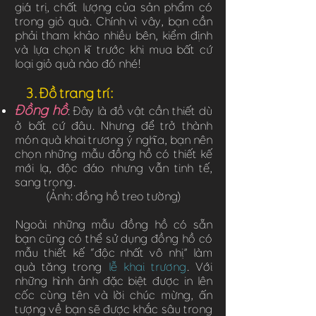
giá trị, chất lượng của sản phẩm có
trong giỏ quà. Chính vì vây, bạn cần
phải tham khảo nhiều bên, kiểm định
và lựa chọn kĩ trước khi mua bất cứ
loại giỏ quà nào đó nhé!
3. Đồ trang trí:
Đồng hồ
: Đây là đồ vật cần thiết dù
ở bất cứ đâu. Nhưng để trở thành
món quà khai trương ý nghĩa, bạn nên
chọn những mẫu đồng hồ có thiết kế
mới lạ, độc đáo nhưng vẫn tinh tế,
sang trọng.
(Ảnh: đồng hồ treo tường)
Ngoài những mẫu đồng hồ có sẵn
bạn cũng có thể sử dụng đồng hồ có
mẫu thiết kế “độc nhất vô nhị” làm
quà tăng trong
lễ khai trương
. Với
những hình ảnh đặc biệt được in lên
cốc cùng tên và lời chúc mừng, ấn
tượng về bạn sẽ được khắc sâu trong