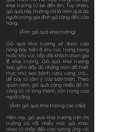
khai trương từ bé đến lớn. Tuy nhiên,
giỏ quà này thường chỉ là món quà do
người trong gia đình gửi tặng đến cửa
hàng.
(Ảnh: giỏ quà khai trương)
Giỏ quà khai trương sẽ được cửa
hàng bày biện ở khu vực trang trọng
hoặc khu vực tiếp đãi khách tham gia
lễ khai trương. Giỏ quà khai trương
bao gồm đầy đủ những món đồ thiết
thực như: kẹo bánh, rượu vang, trà,…
để bày tỏ tâm ý của bản thân. Theo
quan niệm, giỏ quà càng nhiều đồ thì
càng tỏ rõ lòng thành, tôn trọng của
người tặng.
(Ảnh: giỏ quà khai trương cao cấp)
Hiện nay, giỏ quà khai trương trên thị
trường có rất nhiều mức giá khác
nhau từ thấp đến cao tương ứng với