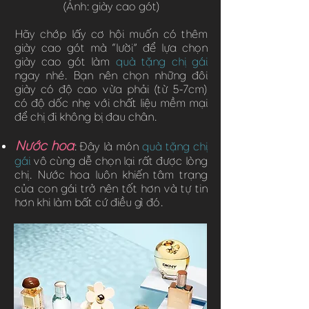
(Ảnh: giày cao gót)
Hãy chớp lấy cơ hội muốn có thêm
giày cao gót mà “lười” để lựa chọn
giày cao gót làm
quà tặng chị gái
ngay nhé. Bạn nên chọn những đôi
giày có độ cao vừa phải (từ 5-7cm)
có độ dốc nhẹ với chất liệu mềm mại
để chị đi không bị đau chân.
Nước hoa
: Đây là món
quà tặng chị
gái
vô cùng dễ chọn lại rất được lòng
chị. Nước hoa luôn khiến tâm trạng
của con gái trở nên tốt hơn và tự tin
hơn khi làm bất cứ điều gì đó.