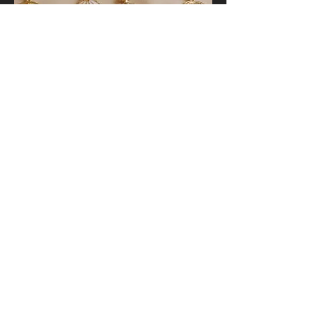
(Ảnh: trang sức)
Nếu bạn muốn dùng trang sức làm
quà tặng chị gái
, bạn hãy nhờ những
người bạn thân thiết của chị gái để
biết được chị đang thích bộ trang sức