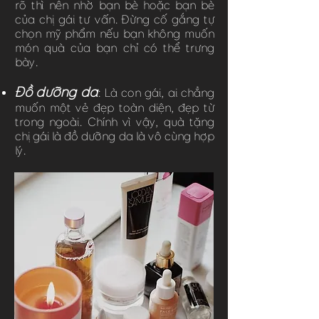
rõ thì nên nhờ bạn bè hoặc bạn bè
của chị gái tư vấn. Đừng cố gắng tự
chọn mỹ phẩm nếu bạn không muốn
món quà của bạn chỉ có thể trưng
bày.
Đồ dưỡng da
: Là con gái, ai chẳng
muốn một vẻ đẹp toàn diện, đẹp từ
trong ngoài. Chính vì vậy, quà tặng
chị gái là đồ dưỡng da là vô cùng hợp
lý.