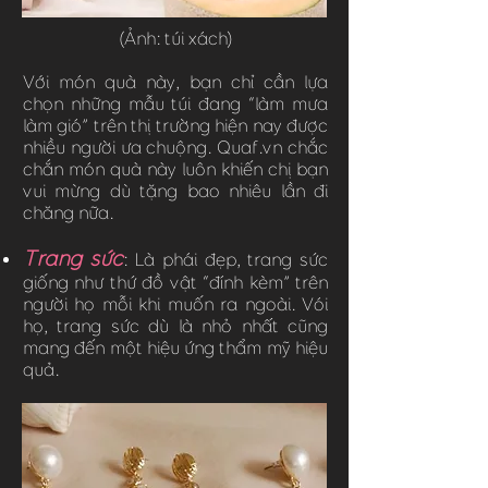
(Ảnh: túi xách)
Với món quà này, bạn chỉ cần lựa
chọn những mẫu túi đang “làm mưa
làm gió” trên thị trường hiện nay được
nhiều người ưa chuộng. Quaf.vn chắc
chắn món quà này luôn khiến chị bạn
vui mừng dù tặng bao nhiêu lần đi
chăng nữa.
Trang sức
: Là phái đẹp, trang sức
giống như thứ đồ vật “đính kèm” trên
người họ mỗi khi muốn ra ngoài. Vói
họ, trang sức dù là nhỏ nhất cũng
mang đến một hiệu ứng thẩm mỹ hiệu
quả.