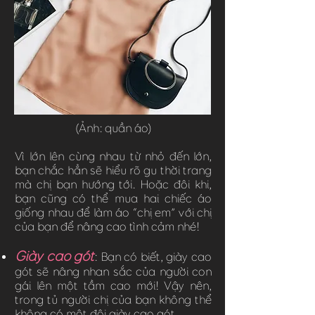
(Ảnh: quần áo)
Vì lớn lên cùng nhau từ nhỏ đến lớn,
bạn chắc hẳn sẽ hiểu rõ gu thời trang
mà chị bạn hướng tới. Hoặc đôi khi,
bạn cũng có thể mua hai chiếc áo
giống nhau để làm áo “chị em” với chị
của bạn để nâng cao tình cảm nhé!
Giày cao gót
: Bạn có biết, giày cao
gót sẽ nâng nhan sắc của người con
gái lên một tầm cao mới! Vậy nên,
trong tủ người chị của bạn không thể
không có một đôi giày cao gót.