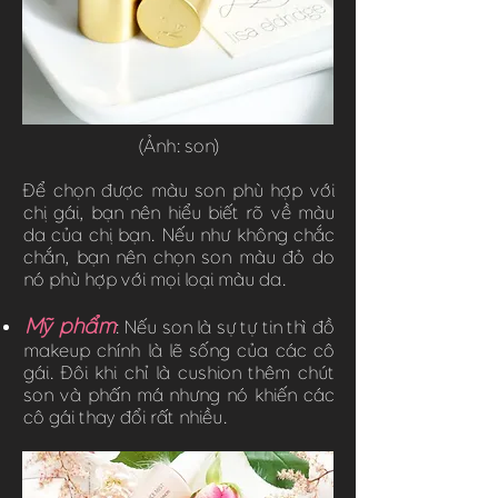
(Ảnh: son)
Để chọn được màu son phù hợp với
chị gái, bạn nên hiểu biết rõ về màu
da của chị bạn. Nếu như không chắc
chắn, bạn nên chọn son màu đỏ do
nó phù hợp với mọi loại màu da.
Mỹ phẩm
: Nếu son là sự tự tin thì đồ
makeup chính là lẽ sống của các cô
gái. Đôi khi chỉ là cushion thêm chút
son và phấn má nhưng nó khiến các
cô gái thay đổi rất nhiều.