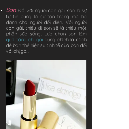
Son
: Đối với người con gái, son là sự
tự tin cũng là sự tôn trọng mà họ
dành cho người đối diện. Với người
con gái, thiếu đi son sẽ là thiếu một
phần sức sống. Lựa chọn son làm
quà tặng chị gái
cũng chính là cách
để bạn thể hiện sự tinh tế của bạn đối
với chị gái.