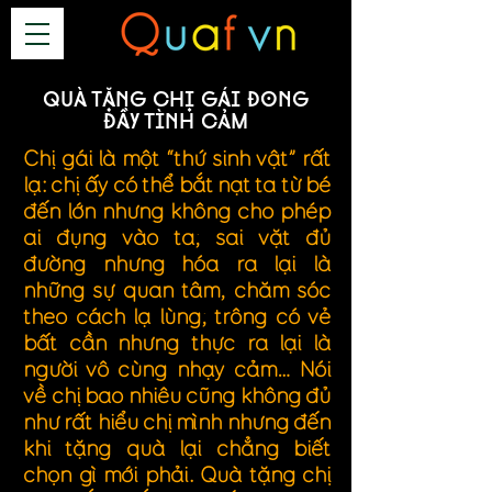
Quà tặng chị gái đong
đầy tình cảm
Chị gái là một “thứ sinh vật” rất
lạ: chị ấy có thể bắt nạt ta từ bé
đến lớn nhưng không cho phép
ai đụng vào ta; sai vặt đủ
đường nhưng hóa ra lại là
những sự quan tâm, chăm sóc
theo cách lạ lùng; trông có vẻ
bất cần nhưng thực ra lại là
người vô cùng nhạy cảm… Nói
về chị bao nhiêu cũng không đủ
như rất hiểu chị mình nhưng đến
khi tặng quà lại chẳng biết
chọn gì mới phải. Quà tặng chị