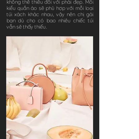
không thể thiếu đối với phái đẹp. Mối
kiểu quần áo sẽ phù hợp với mỗi loại
túi xách khác nhau, vậy nên chị gái
bạn dù cho có bao nhiêu chiếc túi
vẫn sẽ thấy thiếu.