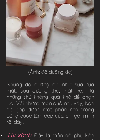
(Ảnh: đồ dưỡng da)
Những đồ dưỡng da như: sữa rửa
mặt, sữa dưỡng thể, mặt nạ,… là
những thứ không quá khó để chọn
lựa. Với những món quà như vậy, bạn
đã góp được một phần nhỏ trong
công cuộc làm đẹp của chị gái mình
rồi đấy.
Túi xách
: Đây là món đồ phụ kiện