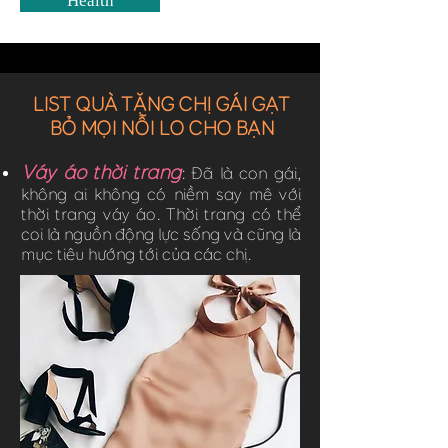
Health
LIST QUÀ TẶNG CHỊ GÁI GẠT
BỎ MỌI NỖI LO CHO BẠN
Váy áo thời trang
: Đã là con gái,
không ai không có niềm say mê với
thời trang váy áo. Thời trang có thể
coi là nguồn động lực sống và cũng là
mục tiêu hướng tới của các chị.