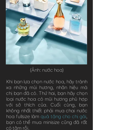
(Ảnh: nước hoa)
Khi bạn lựa chọn nước hoa, hãy tránh
xa những mùi hương, nhãn hiệu mà
chị bạn đã có. Thứ hai, bạn hãy chọn
loại nước hoa có mùi hương phù hợp
với sở thích của. Cuối cùng, bạn
không nhất thiết phải mua chai nước
hoa fullsize làm
quà tặng cho chị gái
,
bạn có thể mua minisize cũng đã rất
có tâm rồi.