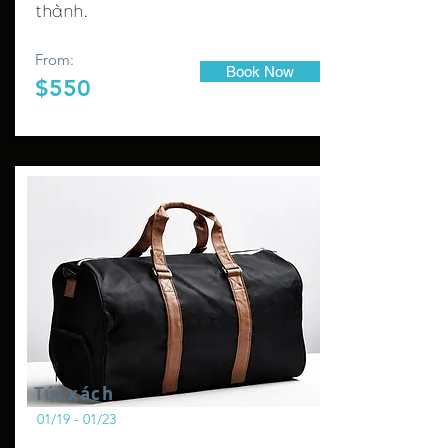
thành.
From:
Book Now
$550
Túi xách
01/19 - 01/23