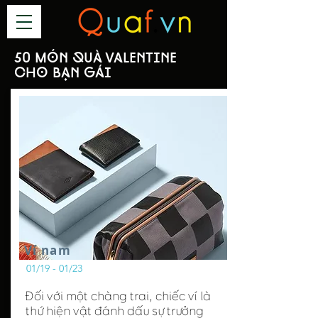
50 món quà Valentine
cho bạn gái
Ví nam
01/19 - 01/23
Đối với một chàng trai, chiếc ví là
thứ hiện vật đánh dấu sự trưởng