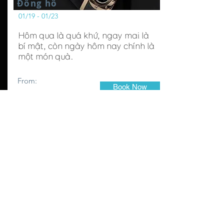
Đồng hồ
01/19 - 01/23
Hôm qua là quá khứ, ngay mai là
bí mật, còn ngày hôm nay chính là
một món quà.
From:
Book Now
$550