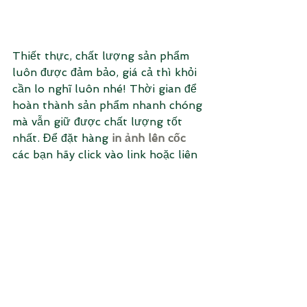
Thiết thực, chất lượng sản phẩm 
luôn được đảm bảo, giá cả thì khỏi 
cần lo nghĩ luôn nhé! Thời gian để 
hoàn thành sản phẩm nhanh chóng 
mà vẫn giữ được chất lượng tốt 
nhất. Để đặt hàng 
in ảnh lên cốc
các bạn hãy click vào link hoặc liên 
hệ inbox shop ngay nha :D 
https://m.me/quaf.vn
Hoặc zalo 24/7: 0906223446
#cocinhinh
#inanhlencoc
#incoc