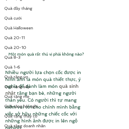
Quà đầy tháng
Quà cưới
Quà Halloween
Quà 20-11
Quà 20-10
Một món quà rất thú vị phải không nào?
Quà 8-3
Quà 1-6
Nhiều người lựa chọn cốc được in 
Quà tặng vợ
hình ảnh là món quà thiết thực, ý 
nghĩa để dành làm món 
quà sinh 
Quà tặng sếp
nhật
 tặng bạn bè, những người 
Quà tặng mẹ
thân yêu. Có người thì tự mang 
Quà tặng hội nghị
niềm vui tới cho chính mình bằng 
việc sở hữu những chiếc cốc với 
Quà tặng thầy cô
những hình ảnh được in lên ngộ 
Quà tặng doanh nhân
nghĩnh. 