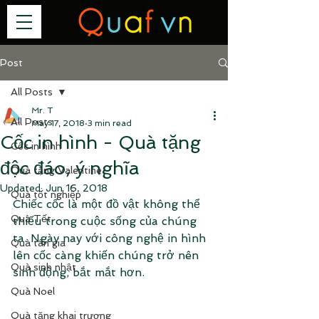
Post
All Posts
Mr. T
All Posts
May 17, 2018
3 min read
Cốc in hình - Quà tặng
Cốc in hình
độc đáo, ý nghĩa
Quà tặng Valentine
Updated:
Jun 16, 2018
Quà tốt nghiệp
Chiếc cốc là một đồ vật không thể 
Quà Tết
thiếu trong cuộc sống của chúng 
ta. Ngày nay với công nghệ in hình 
Quà tân gia
lên cốc càng khiến chúng trở nên 
Quà sinh nhật
sinh động, bắt mắt hơn. 
Quà Noel
Quà tặng khai trương