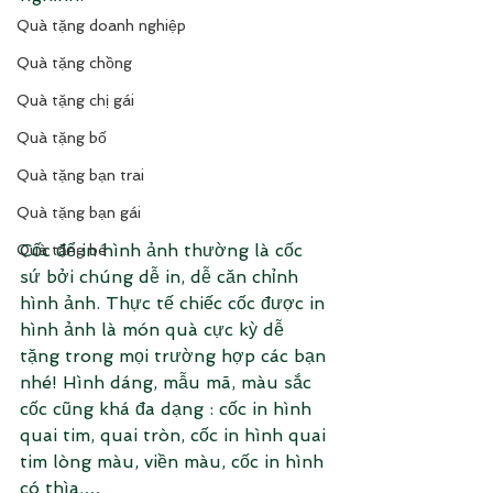
Quà tặng doanh nghiệp
Quà tặng chồng
Quà tặng chị gái
Quà tặng bố
Quà tặng bạn trai
Quà tặng bạn gái
Cốc để in hình ảnh thường là cốc 
Quà tặng bé
sứ bởi chúng dễ in, dễ căn chỉnh 
hình ảnh. Thực tế chiếc cốc được in 
hình ảnh là món quà cực kỳ dễ 
tặng trong mọi trường hợp các bạn 
nhé! Hình dáng, mẫu mã, màu sắc 
cốc cũng khá đa dạng : cốc in hình 
quai tim, quai tròn, cốc in hình quai 
tim lòng màu, viền màu, cốc in hình 
có thìa,… 