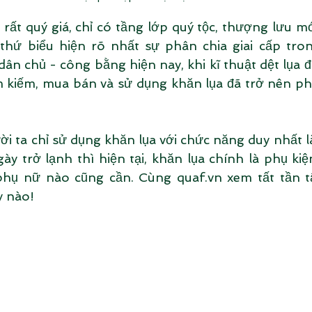
rất quý giá, chỉ có tầng lớp quý tộc, thượng lưu mớ
thứ biểu hiện rõ nhất sự phân chia giai cấp trong
ân chủ - công bằng hiện nay, khi kĩ thuật dệt lụa đ
tìm kiếm, mua bán và sử dụng khăn lụa đã trở nên ph
ời ta chỉ sử dụng khăn lụa với chức năng duy nhất l
y trở lạnh thì hiện tại, khăn lụa chính là phụ kiệ
hụ nữ nào cũng cần. Cùng quaf.vn xem tất tần tậ
y nào!