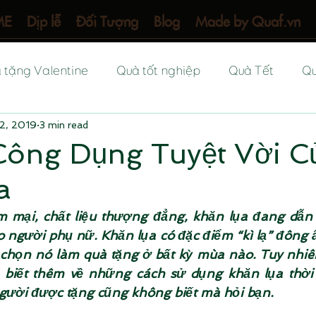
ME
Dịp lễ
Đối Tượng
Blog
Made by Quaf.vn
 tặng Valentine
Quà tốt nghiệp
Quà Tết
Qu
12, 2019
3 min read
Quà tặng khai trương
Quà đầy tháng
Quà 
ông Dụng Tuyệt Vời C
a
11
Quà 20-10
Quà 8-3
Quà 1-6
Quà tặng
mại, chất liệu thượng đẳng, khăn lụa đang dẫn đ
 người phụ nữ. Khăn lụa có đặc điểm “kì lạ” đông 
 mẹ
Quà tặng hội nghị
Quà tặng thầy cô
Qu
 chọn nó làm quà tặng ở bất kỳ mùa nào. Tuy nhiên
 biết thêm về những cách sử dụng khăn lụa thời 
gười được tặng cũng không biết mà hỏi bạn.
Quà tặng chồng
Quà tặng chị gái
Quà tặng bố