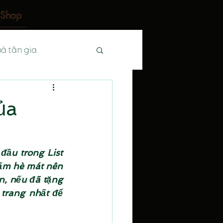
Shop
à tân gia
cưới
ủa
 vợ
ầu trong List 
ấm hè mát nên 
à tặng doanh nhân
, nếu đã tặng 
trang nhất để 