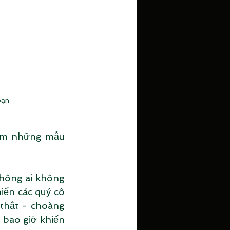
bạn
êm những mẫu 
hông ai không 
ến các quý cô 
thắt - choàng 
bao giờ khiến 