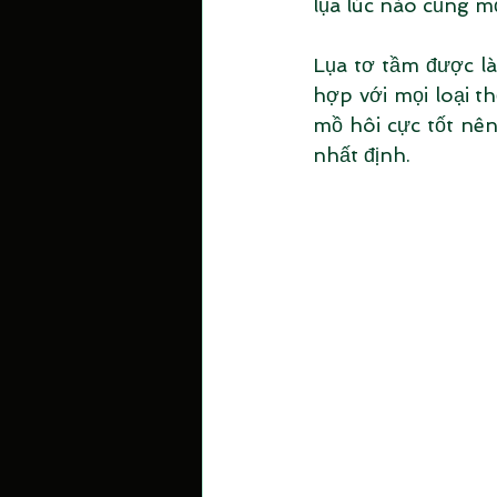
lụa lúc nào cũng m
Lụa tơ tầm được là
hợp với mọi loại t
mồ hôi cực tốt nên 
nhất định.