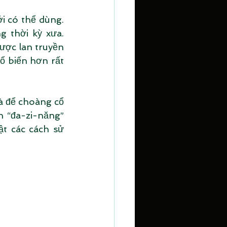
i có thể dùng. 
 thời kỳ xưa. 
ược lan truyền 
ổ biến hơn rất 
à để choàng cổ 
n “đa-zi-năng” 
t các cách sử 