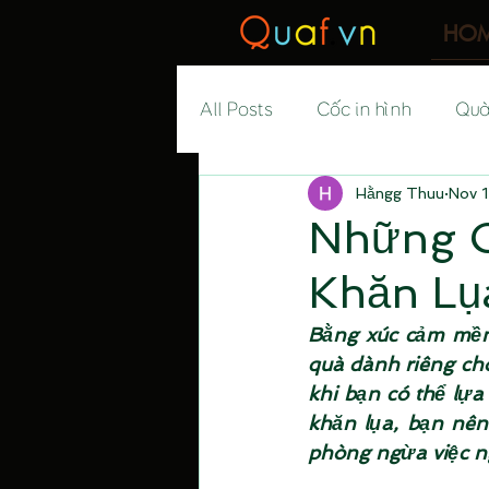
HO
All Posts
Cốc in hình
Quà
Hằngg Thuu
Nov 
Quà sinh nhật
Quà Noel
Những C
Khăn Lụ
Quà Halloween
Quà 20-
Bằng xúc cảm mềm 
quà dành riêng cho
Quà tặng sếp
Quà tặng
khi bạn có thể lựa
khăn lụa, bạn nên
phòng ngừa việc n
Quà tặng doanh nghiệp