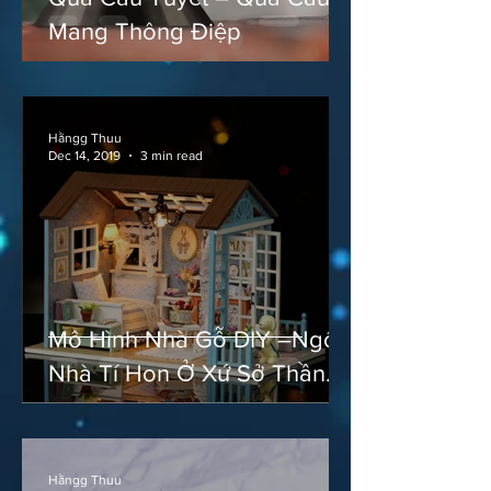
Mang Thông Điệp
Hằngg Thuu
Dec 14, 2019
3 min read
Mô Hình Nhà Gỗ DIY –Ngôi
Nhà Tí Hon Ở Xứ Sở Thần
Tiên
Hằngg Thuu