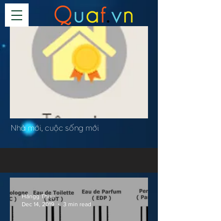
Tân gia
Nhà mới, cuộc sống mới
Hằngg Thuu
Dec 14, 2019
3 min read