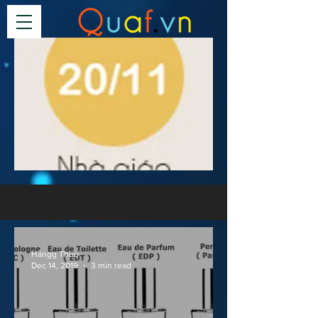
Nhà giáo Việt Nam 20-11
Hằngg Thuu
Dec 14, 2019
3 min read