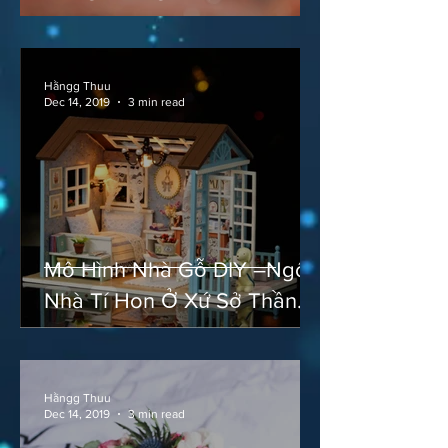
Hằngg Thuu
Dec 14, 2019
3 min read
Mô Hình Nhà Gỗ DIY –Ngôi
Nhà Tí Hon Ở Xứ Sở Thần
Tiên
Hằngg Thuu
Dec 14, 2019
3 min read